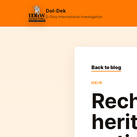
Dol-Dek
D Olisy International Investigation
Back to blog
HEIR
Rec
heri