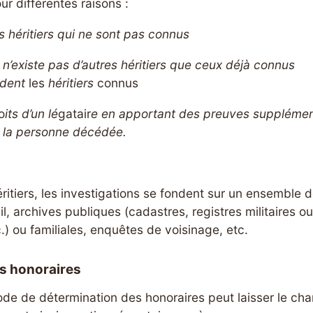
our différentes raisons :
s héritiers qui ne sont pas connus
il n’existe pas d’autres héritiers que ceux déjà connus
ident
les
héritiers
connus
o
its d’un lé
gatair
e en apportant des preuves supplémen
 la personne décédée.
éritiers, les investigations se fondent sur un ensemble 
vil, archives publiques (cadastres, registres militaires o
) ou familiales, enquêtes de voisinage, etc.
s honoraires
de de détermination des honoraires peut laisser le cha