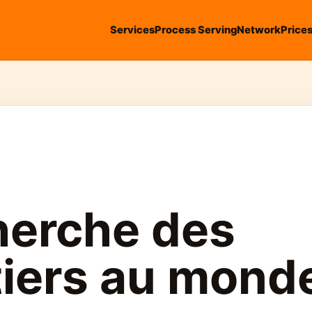
Services
Process Serving
Network
Price
herche des
tiers au mond