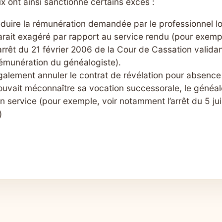
x ont ainsi sanctionné certains excès :
éduire la rémunération demandée par le professionnel l
ait exagéré par rapport au service rendu (pour exempl
rrêt du 21 février 2006 de la Cour de Cassation validan
rémunération du généalogiste).
galement annuler le contrat de révélation pour absenc
 pouvait méconnaître sa vocation successorale, le généa
n service (pour exemple, voir notamment l’arrêt du 5 ju
)