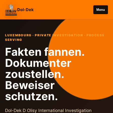
Dol-Dek
Menu
LUXEMBOURG · PRIVATE INVESTIGATION · PROCESS
SERVING
Fakten fannen.
Dokumenter
zoustellen.
Beweiser
schutzen.
Dol-Dek D Olisy International Investigation