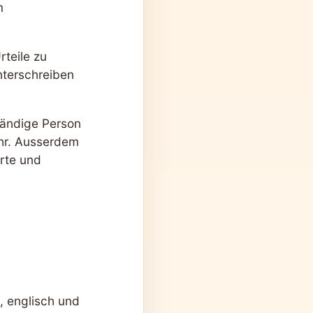
m
teile zu
nterschreiben
tändige Person
ehr. Ausserdem
rte und
, englisch und