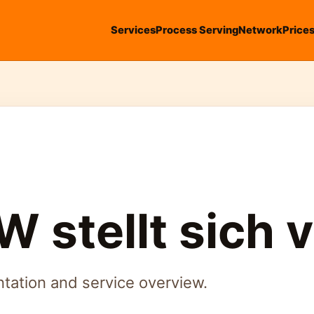
Services
Process Serving
Network
Price
W stellt sich 
tation and service overview.