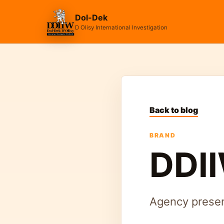
Dol-Dek
D Olisy International Investigation
Back to blog
BRAND
DDII
Agency presen